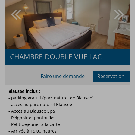
CHAMBRE DOUBLE VUE LAC
Faire une demande
Réservation
Occupation minimale :
2
Blausee inclus :
- parking gratuit (parc naturel de Blausee)
- accès au parc naturel Blausee
Occupation maximale :
- Accès au Blausee Spa
ou
- Peignoir et pantoufles
- Petit-déjeuner à la carte
- Arrivée à 15.00 heures