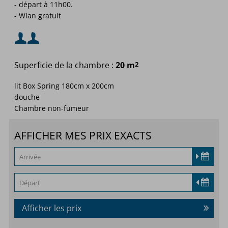
- départ à 11h00.
- Wlan gratuit
Occupation minimale :
Superficie de la chambre :
20 m
2
Occupation maximale :
ou
lit Box Spring 180cm x 200cm
douche
Chambre non-fumeur
AFFICHER MES PRIX EXACTS
Afficher les prix