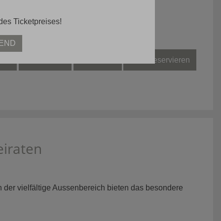
des Ticketpreises!
BEND
rte
Kinderkarte
Weinkarte
Tisch reservieren
eiraten
 der vielfältige Aussenbereich bieten das besondere