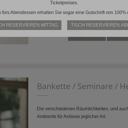
Ticketpreises.
 fürs Abendessen erhalten Sie sogar eine Gutschrift von 100% 
CH RESERVIEREN MITTAG
TISCH RESERVIEREN A
Öffnungszeiten
Abendka
Bankette / Seminare / H
Die verschiedenen Räumlichkeiten, und auch
Ambiente für Anlässe jeglicher Art.