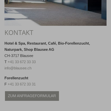
KONTAKT
Hotel & Spa, Restaurant, Café, Bio-Forellenzucht,
Naturpark, Shop Blausee AG
CH-3717 Blausee
T
+41 33 672 33 33
info@blausee.ch
Forellenzucht
F
+41 33 672 33 31
ZUM ANFRAGEFORMULAR